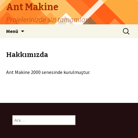
Ant Makine
Projelerinizde sizi tamamlar
İçeriğe
Arama:
Menü
geç
Hakkımızda
Ant Makine 2000 senesinde kurulmuştur.
A
r
a
m