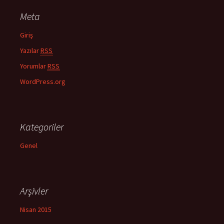
a
Meta
:
Giriş
Yazılar
RSS
Yorumlar
RSS
WordPress.org
Kategoriler
Genel
Arşivler
Nisan 2015